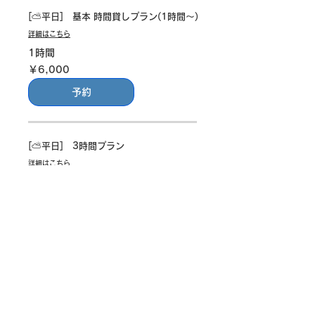
[⛅️平日] 基本 時間貸しプラン(1時間〜)
詳細はこちら
1時間
6,000
￥6,000
円
予約
[⛅️平日] 3時間プラン
詳細はこちら
3時間
6,000
￥6,000
円
予約
​▪️プライバシーポリシー
​▪️Cookieーポリシー